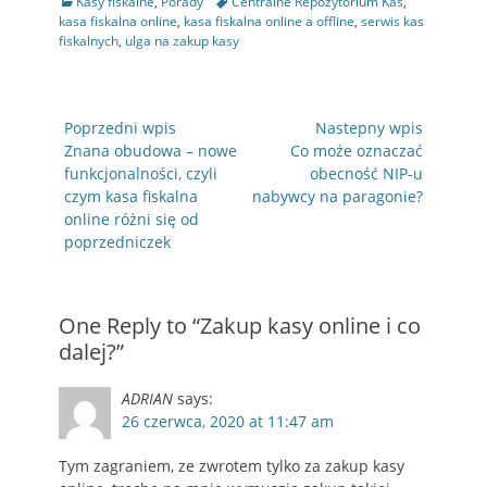
Kategorie
Tagi
Kasy fiskalne
,
Porady
Centralne Repozytorium Kas
,
kasa fiskalna online
,
kasa fiskalna online a offline
,
serwis kas
fiskalnych
,
ulga na zakup kasy
Nawigacja
Poprzedni wpis
Nastepny wpis
wpisu
Poprzedni
Następny
Znana obudowa – nowe
Co może oznaczać
wpis
wpis
funkcjonalności, czyli
obecność NIP-u
czym kasa fiskalna
nabywcy na paragonie?
online różni się od
poprzedniczek
One Reply to “Zakup kasy online i co
dalej?”
ADRIAN
says:
26 czerwca, 2020 at 11:47 am
Tym zagraniem, ze zwrotem tylko za zakup kasy