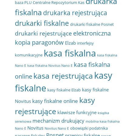
drukarka
baza PLU
Centralne Repozytorium Kas
fiskalna
drukarka rejestrująca
drukarki fiskalne
drukarki fiskalne Posnet
elektroniczna
drukarki rejestrujące
kopia paragonów
Elzab
interfejsy
kasa fiskalna
komunikacyjne
kasa fiskalna
kasa fiskalna
Nano E
kasa fiskalna Novitus Nano E
kasy
kasa rejestrująca
online
fiskalne
kasy fiskalne
kasy fiskalne Elzab
kasy
kasy fiskalne online
Novitus
rejestrujące
klawisze funkcyjne
książka
mechanizm drukujący
serwisowa
mobilna kasa fiskalna
Novitus
obowiązki podatnika
Nano E
Novitus Nano E
Posnet
przepisy fiskalne
paragon fiskalny