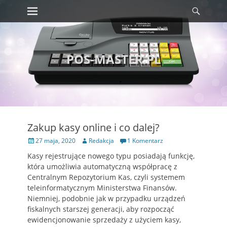
Menu
Szuka
Wyświetl
zawartość
POS-MASTER.PL
Zakup kasy online i co dalej?
Opublikowano
Autor
27 maja, 2020
Redakcja
1 Komentarz
Kasy rejestrujące nowego typu posiadają funkcję,
która umożliwia automatyczną współpracę z
Centralnym Repozytorium Kas, czyli systemem
teleinformatycznym Ministerstwa Finansów.
Niemniej, podobnie jak w przypadku urządzeń
fiskalnych starszej generacji, aby rozpocząć
ewidencjonowanie sprzedaży z użyciem kasy,