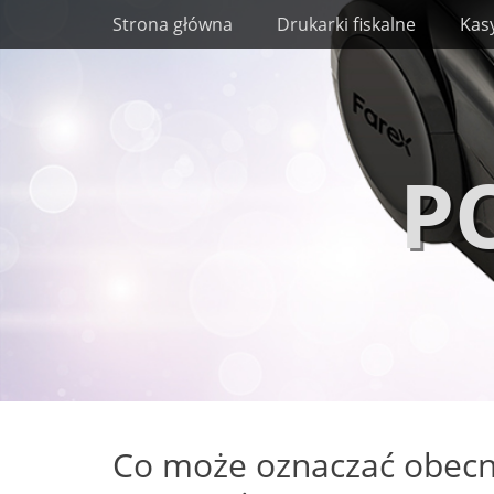
Menu
Wyświetl
Strona główna
Drukarki fiskalne
Kasy
zawartość
P
Co może oznaczać obecn