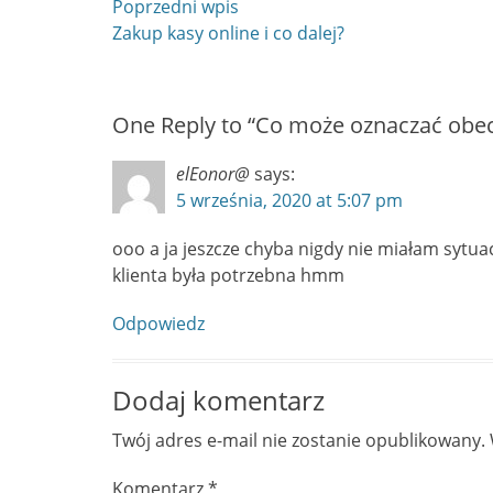
Nawigacja
Poprzedni wpis
Poprzedni
Zakup kasy online i co dalej?
wpisu
wpis
One Reply to “Co może oznaczać obe
elEonor@
says:
5 września, 2020 at 5:07 pm
ooo a ja jeszcze chyba nigdy nie miałam sytua
klienta była potrzebna hmm
Odpowiedz
Dodaj komentarz
Twój adres e-mail nie zostanie opublikowany.
Komentarz
*