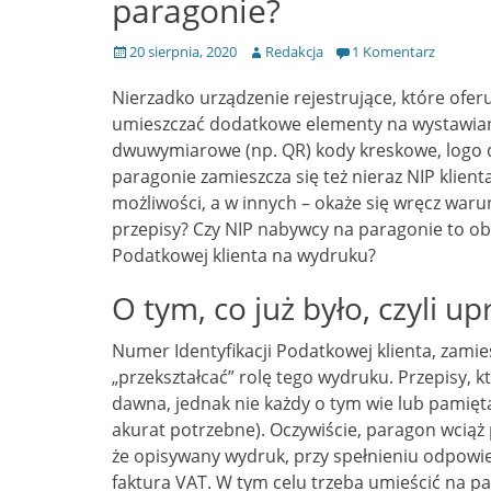
paragonie?
Opublikowano
Autor
20 sierpnia, 2020
Redakcja
1 Komentarz
Nierzadko urządzenie rejestrujące, które ofer
umieszczać dodatkowe elementy na wystawia
dwuwymiarowe (np. QR) kody kreskowe, logo d
paragonie zamieszcza się też nieraz NIP klien
możliwości, a w innych – okaże się wręcz war
przepisy? Czy NIP nabywcy na paragonie to obo
Podatkowej klienta na wydruku?
O tym, co już było, czyli u
Numer Identyfikacji Podatkowej klienta, zamie
„przekształcać” rolę tego wydruku. Przepisy, 
dawna, jednak nie każdy o tym wie lub pamięta 
akurat potrzebne). Oczywiście, paragon wciąż
że opisywany wydruk, przy spełnieniu odpow
faktura VAT. W tym celu trzeba umieścić na pa