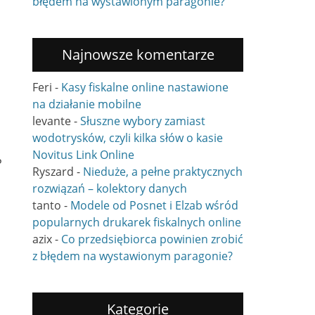
błędem na wystawionym paragonie?
Najnowsze komentarze
Feri
-
Kasy fiskalne online nastawione
na działanie mobilne
levante
-
Słuszne wybory zamiast
wodotrysków, czyli kilka słów o kasie
Novitus Link Online
P
Ryszard
-
Nieduże, a pełne praktycznych
rozwiązań – kolektory danych
tanto
-
Modele od Posnet i Elzab wśród
popularnych drukarek fiskalnych online
azix
-
Co przedsiębiorca powinien zrobić
z błędem na wystawionym paragonie?
Kategorie