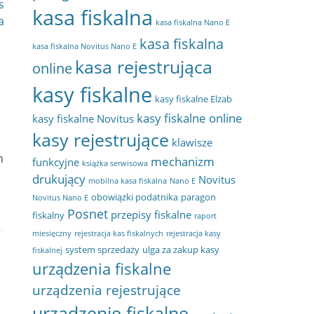
s
kasa fiskalna
a
kasa fiskalna Nano E
kasa fiskalna
kasa fiskalna Novitus Nano E
kasa rejestrująca
online
kasy fiskalne
kasy fiskalne Elzab
kasy fiskalne online
kasy fiskalne Novitus
kasy rejestrujące
klawisze
m
mechanizm
funkcyjne
książka serwisowa
drukujący
Novitus
mobilna kasa fiskalna
Nano E
obowiązki podatnika
paragon
Novitus Nano E
Posnet
przepisy fiskalne
fiskalny
raport
miesięczny
rejestracja kas fiskalnych
rejestracja kasy
system sprzedaży
ulga za zakup kasy
fiskalnej
urządzenia fiskalne
urządzenia rejestrujące
urządzenie fiskalne