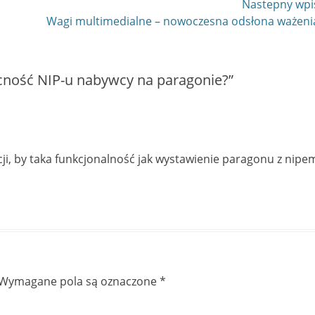
Nastepny wpi
Następny
Wagi multimedialne – nowoczesna odsłona ważeni
wpis
cność NIP-u nabywcy na paragonie?”
cji, by taka funkcjonalność jak wystawienie paragonu z nipe
Wymagane pola są oznaczone
*