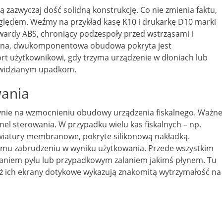
ą zazwyczaj dość solidną konstrukcję. Co nie zmienia faktu,
zględem. Weźmy na przykład kasę K10 i drukarkę D10 marki
twardy ABS, chroniący podzespoły przed wstrząsami i
cna, dwukomponentowa obudowa pokryta jest
t użytkownikowi, gdy trzyma urządzenie w dłoniach lub
zewidzianym upadkom.
wania
dynie na wzmocnieniu obudowy urządzenia fiskalnego. Ważn
nel sterowania. W przypadku wielu kas fiskalnych – np.
awiatury membranowe, pokryte silikonową nakładką.
emu zabrudzeniu w wyniku użytkowania. Przede wszystkim
kaniem pyłu lub przypadkowym zalaniem jakimś płynem. Tu
yż ich ekrany dotykowe wykazują znakomitą wytrzymałość na