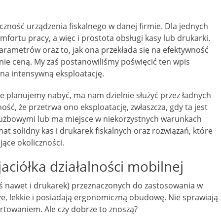
eczność urządzenia fiskalnego w danej firmie. Dla jednych
fortu pracy, a więc i prostota obsługi kasy lub drukarki.
arametrów oraz to, jak ona przekłada się na efektywność
wnie ceną. My zaś postanowiliśmy poświęcić ten wpis
na intensywną eksploatację.
e planujemy nabyć, ma nam dzielnie służyć przez ładnych
ść, że przetrwa ono eksploatację, zwłaszcza, gdy ta jest
służbowymi lub ma miejsce w niekorzystnych warunkach
at solidny kas i drukarek fiskalnych oraz rozwiązań, które
ące okoliczności.
aciółka działalności mobilnej
ziś nawet i drukarek) przeznaczonych do zastosowania w
e, lekkie i posiadają ergonomiczną obudowę. Nie sprawiają
rtowaniem. Ale czy dobrze to znoszą?