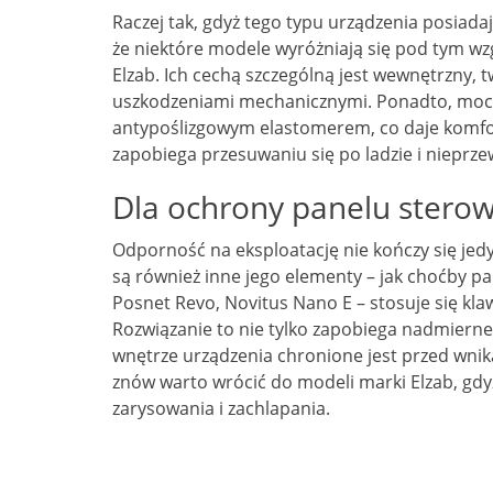
Raczej tak, gdyż tego typu urządzenia posiadaj
że niektóre modele wyróżniają się pod tym w
Elzab. Ich cechą szczególną jest wewnętrzny, 
uszkodzeniami mechanicznymi. Ponadto, mo
antypoślizgowym elastomerem, co daje komfor
zapobiega przesuwaniu się po ladzie i niepr
Dla ochrony panelu stero
Odporność na eksploatację nie kończy się je
są również inne jego elementy – jak choćby pa
Posnet Revo, Novitus Nano E – stosuje się kl
Rozwiązanie to nie tylko zapobiega nadmiern
wnętrze urządzenia chronione jest przed wni
znów warto wrócić do modeli marki Elzab, gd
zarysowania i zachlapania.