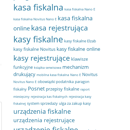
kasa fiskalna
kasa fiskalna Nano E
kasa fiskalna
kasa fiskalna Novitus Nano E
kasa rejestrująca
online
kasy fiskalne
kasy fiskalne Elzab
kasy fiskalne online
kasy fiskalne Novitus
kasy rejestrujące
klawisze
mechanizm
funkcyjne
książka serwisowa
drukujący
Novitus
mobilna kasa fiskalna
Nano E
obowiązki podatnika
paragon
Novitus Nano E
Posnet
przepisy fiskalne
fiskalny
raport
miesięczny
rejestracja kas fiskalnych
rejestracja kasy
system sprzedaży
ulga za zakup kasy
fiskalnej
urządzenia fiskalne
urządzenia rejestrujące
urządzenie fiskalne