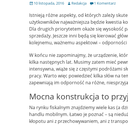
Opublikowano
Autor
10 listopada, 2016
Redakcja
1 Komentarz
Istnieją różne aspekty, od których zależy skut
użytkowników najważniejsza będzie kwestia kom
Dla drugich priorytetem okaże się wysokość p
sprzedaży. Jeszcze inni będą się kierować głó
kolejnemu, ważnemu aspektowi – odporności 
W końcu nie zapominajmy, że urządzenie, któr
kilka następnych lat. Musimy zatem mieć pewno
intensywna, wiąże się z częstymi podróżami 
pracy. Warto więc powiedzieć kilka słów na tem
zapewniają im odporność na różne, niesprzyjaj
Mocna konstrukcja to przyj
Na rynku fiskalnym znajdziemy wiele kas (a d
handlu mobilnym. Łatwo je poznać – są nieduż
kłopotu ani z przechowywaniem, ani z transpo