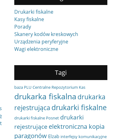
Drukarki fiskalne
Kasy fiskalne
Porady
Skanery kodów kreskowych
Urządzenia peryferyjne
Wagi elektroniczne
Tagi
baza PLU
Centralne Repozytorium Kas
drukarka fiskalna
drukarka
drukarki fiskalne
rejestrująca
s
ę
drukarki
drukarki fiskalne Posnet
t
elektroniczna kopia
rejestrujące
paragonów
Elzab
interfejsy komunikacyjne