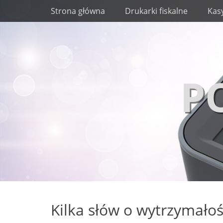
Menu
Wyświetl
Strona główna
Drukarki fiskalne
Kasy
zawartość
P
Kilka słów o wytrzymałoś