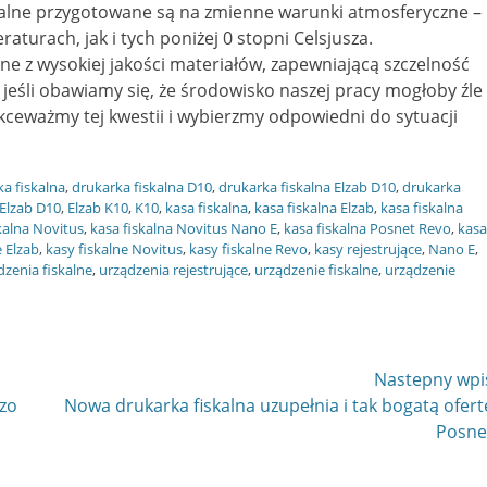
skalne przygotowane są na zmienne warunki atmosferyczne –
urach, jak i tych poniżej 0 stopni Celsjusza.
 z wysokiej jakości materiałów, zapewniającą szczelność
 jeśli obawiamy się, że środowisko naszej pracy mogłoby źle
ekceważmy tej kwestii i wybierzmy odpowiedni do sytuacji
a fiskalna
,
drukarka fiskalna D10
,
drukarka fiskalna Elzab D10
,
drukarka
Elzab D10
,
Elzab K10
,
K10
,
kasa fiskalna
,
kasa fiskalna Elzab
,
kasa fiskalna
kalna Novitus
,
kasa fiskalna Novitus Nano E
,
kasa fiskalna Posnet Revo
,
kasa
e Elzab
,
kasy fiskalne Novitus
,
kasy fiskalne Revo
,
kasy rejestrujące
,
Nano E
,
dzenia fiskalne
,
urządzenia rejestrujące
,
urządzenie fiskalne
,
urządzenie
Nastepny wpi
Następny
dzo
Nowa drukarka fiskalna uzupełnia i tak bogatą ofert
wpis
Posne