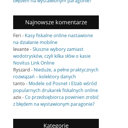
błędem na wystawionym paragonie?
Najnowsze komentarze
Feri
-
Kasy fiskalne online nastawione
na działanie mobilne
levante
-
Słuszne wybory zamiast
wodotrysków, czyli kilka słów o kasie
Novitus Link Online
e
Ryszard
-
Nieduże, a pełne praktycznych
rozwiązań – kolektory danych
tanto
-
Modele od Posnet i Elzab wśród
popularnych drukarek fiskalnych online
azix
-
Co przedsiębiorca powinien zrobić
z błędem na wystawionym paragonie?
Kategorie