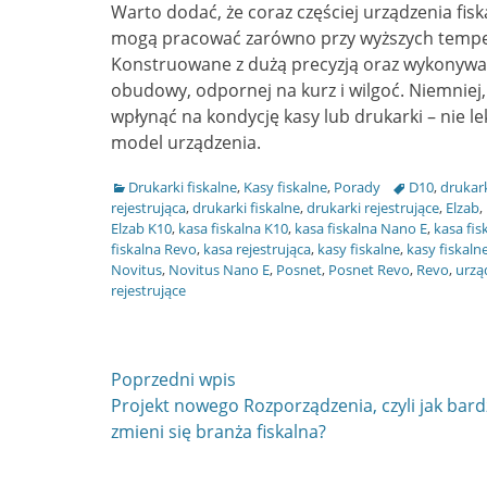
Warto dodać, że coraz częściej urządzenia fi
mogą pracować zarówno przy wyższych temperat
Konstruowane z dużą precyzją oraz wykonywane
obudowy, odpornej na kurz i wilgoć. Niemniej,
wpłynąć na kondycję kasy lub drukarki – nie l
model urządzenia.
Kategorie
Tagi
Drukarki fiskalne
,
Kasy fiskalne
,
Porady
D10
,
drukark
rejestrująca
,
drukarki fiskalne
,
drukarki rejestrujące
,
Elzab
,
Elzab K10
,
kasa fiskalna K10
,
kasa fiskalna Nano E
,
kasa fis
fiskalna Revo
,
kasa rejestrująca
,
kasy fiskalne
,
kasy fiskaln
Novitus
,
Novitus Nano E
,
Posnet
,
Posnet Revo
,
Revo
,
urzą
rejestrujące
Nawigacja
Poprzedni wpis
Poprzedni
Projekt nowego Rozporządzenia, czyli jak bar
wpisu
wpis
zmieni się branża fiskalna?