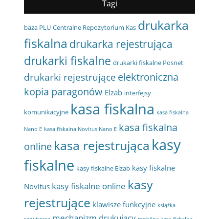
Tagi
drukarka
baza PLU
Centralne Repozytorium Kas
fiskalna
drukarka rejestrująca
drukarki fiskalne
drukarki fiskalne Posnet
elektroniczna
drukarki rejestrujące
kopia paragonów
Elzab
interfejsy
kasa fiskalna
komunikacyjne
kasa fiskalna
kasa fiskalna
Nano E
kasa fiskalna Novitus Nano E
kasy
kasa rejestrująca
online
fiskalne
kasy fiskalne
kasy fiskalne Elzab
kasy
kasy fiskalne online
Novitus
rejestrujące
klawisze funkcyjne
książka
mechanizm drukujący
serwisowa
mobilna kasa fiskalna