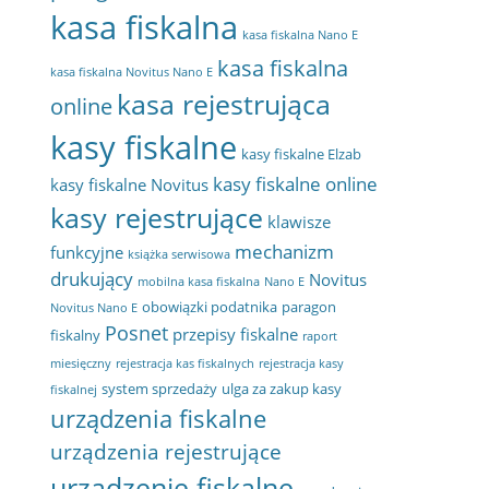
kasa fiskalna
kasa fiskalna Nano E
kasa fiskalna
kasa fiskalna Novitus Nano E
kasa rejestrująca
online
kasy fiskalne
kasy fiskalne Elzab
kasy fiskalne online
kasy fiskalne Novitus
kasy rejestrujące
klawisze
mechanizm
funkcyjne
książka serwisowa
drukujący
Novitus
mobilna kasa fiskalna
Nano E
obowiązki podatnika
paragon
Novitus Nano E
Posnet
przepisy fiskalne
fiskalny
raport
miesięczny
rejestracja kas fiskalnych
rejestracja kasy
system sprzedaży
ulga za zakup kasy
fiskalnej
urządzenia fiskalne
urządzenia rejestrujące
urządzenie fiskalne