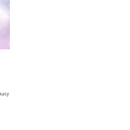
a
 kasy