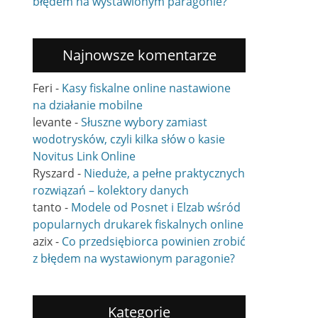
błędem na wystawionym paragonie?
Najnowsze komentarze
Feri
-
Kasy fiskalne online nastawione
na działanie mobilne
levante
-
Słuszne wybory zamiast
wodotrysków, czyli kilka słów o kasie
Novitus Link Online
Ryszard
-
Nieduże, a pełne praktycznych
rozwiązań – kolektory danych
tanto
-
Modele od Posnet i Elzab wśród
popularnych drukarek fiskalnych online
azix
-
Co przedsiębiorca powinien zrobić
z błędem na wystawionym paragonie?
Kategorie