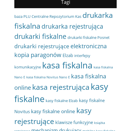
Tagi
drukarka
baza PLU
Centralne Repozytorium Kas
fiskalna
drukarka rejestrująca
drukarki fiskalne
drukarki fiskalne Posnet
elektroniczna
drukarki rejestrujące
kopia paragonów
Elzab
interfejsy
kasa fiskalna
komunikacyjne
kasa fiskalna
kasa fiskalna
Nano E
kasa fiskalna Novitus Nano E
kasy
kasa rejestrująca
online
fiskalne
kasy fiskalne
kasy fiskalne Elzab
kasy
kasy fiskalne online
Novitus
rejestrujące
klawisze funkcyjne
książka
mechanizm drukujący
serwisowa
mobilna kasa fiskalna