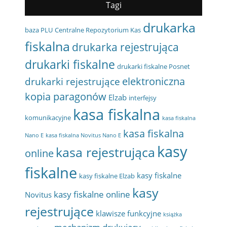
Tagi
drukarka
baza PLU
Centralne Repozytorium Kas
fiskalna
drukarka rejestrująca
drukarki fiskalne
drukarki fiskalne Posnet
elektroniczna
drukarki rejestrujące
kopia paragonów
Elzab
interfejsy
kasa fiskalna
komunikacyjne
kasa fiskalna
kasa fiskalna
Nano E
kasa fiskalna Novitus Nano E
kasy
kasa rejestrująca
online
fiskalne
kasy fiskalne
kasy fiskalne Elzab
kasy
kasy fiskalne online
Novitus
rejestrujące
klawisze funkcyjne
książka