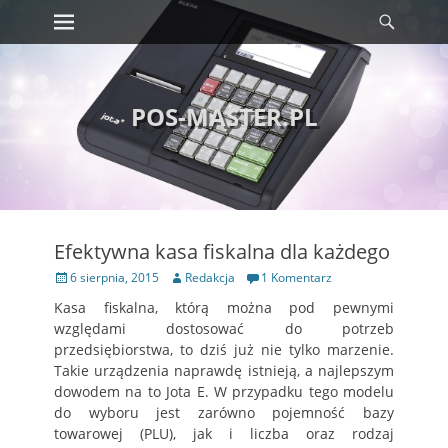
Menu
Szuka
Wyświetl
zawartość
POS-MASTER.PL
Efektywna kasa fiskalna dla każdego
Opublikowano
Autor
6 sierpnia, 2015
Redakcja
1 Komentarz
Kasa fiskalna, którą można pod pewnymi
względami dostosować do potrzeb
przedsiębiorstwa, to dziś już nie tylko marzenie.
Takie urządzenia naprawdę istnieją, a najlepszym
dowodem na to Jota E. W przypadku tego modelu
do wyboru jest zarówno pojemność bazy
towarowej (PLU), jak i liczba oraz rodzaj