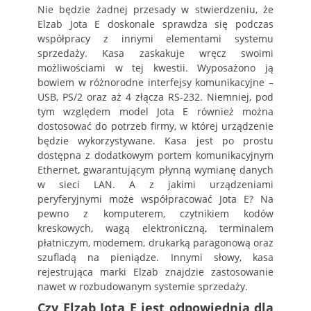
Nie będzie żadnej przesady w stwierdzeniu, że
Elzab Jota E doskonale sprawdza się podczas
współpracy z innymi elementami systemu
sprzedaży. Kasa zaskakuje wręcz swoimi
możliwościami w tej kwestii. Wyposażono ją
bowiem w różnorodne interfejsy komunikacyjne –
USB, PS/2 oraz aż 4 złącza RS-232. Niemniej, pod
tym względem model Jota E również można
dostosować do potrzeb firmy, w której urządzenie
będzie wykorzystywane. Kasa jest po prostu
dostępna z dodatkowym portem komunikacyjnym
Ethernet, gwarantującym płynną wymianę danych
w sieci LAN. A z jakimi urządzeniami
peryferyjnymi może współpracować Jota E? Na
pewno z komputerem, czytnikiem kodów
kreskowych, wagą elektroniczną, terminalem
płatniczym, modemem, drukarką paragonową oraz
szufladą na pieniądze. Innymi słowy, kasa
rejestrująca marki Elzab znajdzie zastosowanie
nawet w rozbudowanym systemie sprzedaży.
Czy Elzab Jota E jest odpowiednia dla