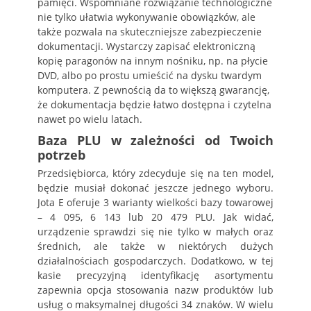
pamięci. Wspomniane rozwiązanie technologiczne
nie tylko ułatwia wykonywanie obowiązków, ale
także pozwala na skuteczniejsze zabezpieczenie
dokumentacji. Wystarczy zapisać elektroniczną
kopię paragonów na innym nośniku, np. na płycie
DVD, albo po prostu umieścić na dysku twardym
komputera. Z pewnością da to większą gwarancję,
że dokumentacja będzie łatwo dostępna i czytelna
nawet po wielu latach.
Baza PLU w zależności od Twoich
potrzeb
Przedsiębiorca, który zdecyduje się na ten model,
będzie musiał dokonać jeszcze jednego wyboru.
Jota E oferuje 3 warianty wielkości bazy towarowej
– 4 095, 6 143 lub 20 479 PLU. Jak widać,
urządzenie sprawdzi się nie tylko w małych oraz
średnich, ale także w niektórych dużych
działalnościach gospodarczych. Dodatkowo, w tej
kasie precyzyjną identyfikację asortymentu
zapewnia opcja stosowania nazw produktów lub
usług o maksymalnej długości 34 znaków. W wielu