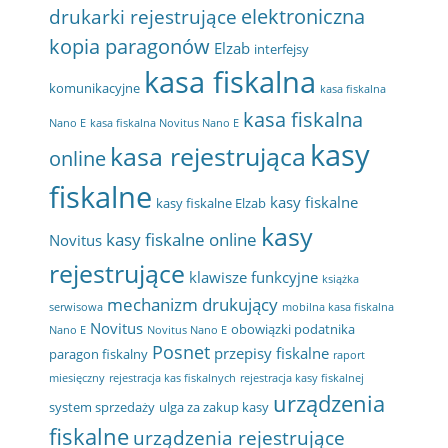
elektroniczna
drukarki rejestrujące
kopia paragonów
Elzab
interfejsy
kasa fiskalna
komunikacyjne
kasa fiskalna
kasa fiskalna
Nano E
kasa fiskalna Novitus Nano E
kasy
kasa rejestrująca
online
fiskalne
kasy fiskalne
kasy fiskalne Elzab
kasy
kasy fiskalne online
Novitus
rejestrujące
klawisze funkcyjne
książka
mechanizm drukujący
serwisowa
mobilna kasa fiskalna
Novitus
obowiązki podatnika
Nano E
Novitus Nano E
Posnet
przepisy fiskalne
paragon fiskalny
raport
miesięczny
rejestracja kas fiskalnych
rejestracja kasy fiskalnej
urządzenia
system sprzedaży
ulga za zakup kasy
fiskalne
urządzenia rejestrujące