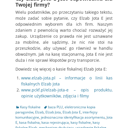
Twojej firmy?
Wielu podatników, po przeczytaniu takiego tekstu,
może zadać sobie pytanie, czy Elzab Jota E jest
odpowiednim wyborem dla ich firm. Naszym
zdaniem z pewnością warto chociaż rozważyć jej
zakup. Urządzenie co prawda nie jest uznawane
za mobilne, ale sądzimy, że nic nie stoi na
przeszkodzie, aby używać go również w handlu
obwoźnym. Jak na kasę stacjonarną, Jota E nie jest
duża i nie sprawi kłopotów przy transporcie.
Dowiedz się więcej o kasie fiskalnej Elzab Jota E:
www.elzab-jota.pl – informacje o linii kas
fiskalnych Elzab Jota
www.pckf.pl/elzab-jota-e – opis produktu,
opinie użytkowników, zdjęcia i filmy
Kategorie
Tagi
Kasy fiskalne
baza PLU
,
elektroniczna kopia
paragonów
,
Elzab
,
Elzab Jota
,
Elzab Jota E
,
interfejsy
komunikacyjne
,
jednoznaczna identyfikacja asortymentu
,
Jota
E
,
kasa fiskalna
,
kasa rejestrująca
,
kasy fiskalne
,
kasy
fiskalne Elzab
,
mechanizm drukujący
,
urządzenie fiskalne
,