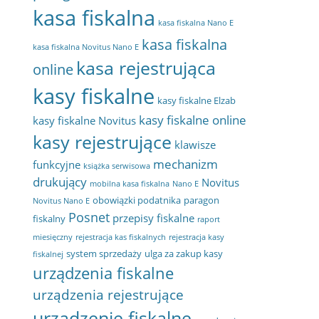
kasa fiskalna
kasa fiskalna Nano E
kasa fiskalna
kasa fiskalna Novitus Nano E
kasa rejestrująca
online
kasy fiskalne
kasy fiskalne Elzab
kasy fiskalne online
kasy fiskalne Novitus
kasy rejestrujące
klawisze
mechanizm
funkcyjne
książka serwisowa
drukujący
Novitus
mobilna kasa fiskalna
Nano E
obowiązki podatnika
paragon
Novitus Nano E
Posnet
przepisy fiskalne
fiskalny
raport
miesięczny
rejestracja kas fiskalnych
rejestracja kasy
system sprzedaży
ulga za zakup kasy
fiskalnej
urządzenia fiskalne
urządzenia rejestrujące
urządzenie fiskalne