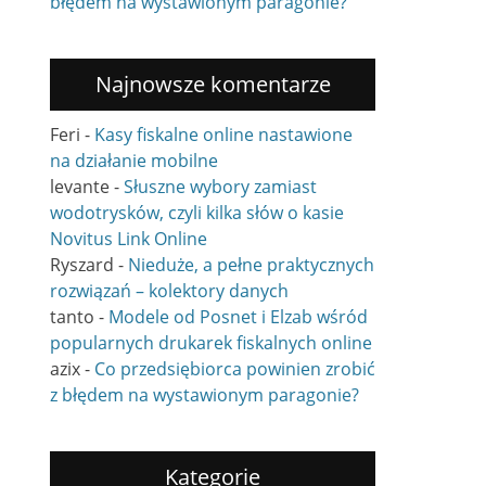
błędem na wystawionym paragonie?
Najnowsze komentarze
Feri
-
Kasy fiskalne online nastawione
na działanie mobilne
levante
-
Słuszne wybory zamiast
wodotrysków, czyli kilka słów o kasie
Novitus Link Online
Ryszard
-
Nieduże, a pełne praktycznych
rozwiązań – kolektory danych
tanto
-
Modele od Posnet i Elzab wśród
popularnych drukarek fiskalnych online
azix
-
Co przedsiębiorca powinien zrobić
z błędem na wystawionym paragonie?
Kategorie