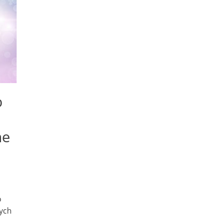
b
ne
o
cych